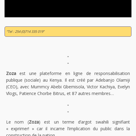
“Tel : 254 (0)714 335 019”
"
"
Zoza
est une plateforme en ligne de responsabilisation
publique (sociale) au Kenya. Il est créé par Adebanjo Olamiji
(CEO), avec Mummcy Abebi Gbemisola, Victor Kachiya, Evelyn
Vlogs, Patience Chorbe Bitrus, et 87 autres membres…
"
"
Le nom (
Zoza
) est un terme d’argot swahili signifiant
« exprimer! » car il incarne l’implication du public dans la
construction de la nation.