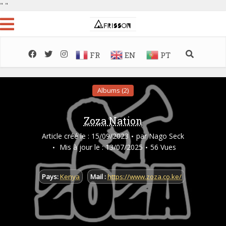
"
"
FR
EN
PT
Albums (2)
Zoza Nation
Article créé le : 15/09/2023
par
Nago Seck
Mis à jour le : 13/07/2025
56 Vues
Pays:
Kenya
Mail :
https://www.zoza.co.ke/