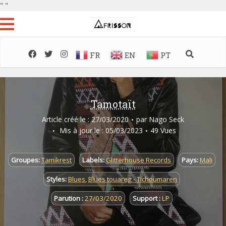
"
"
FR
EN
PT
Tamotaït
Article créé le : 27/03/2020
par
Nago Seck
Mis à jour le : 05/03/2023
49 Vues
Groupes:
Tamikrest
Labels:
Glitterhouse Records
Pays:
Mali
Styles:
Blues
,
Blues touareg - Tichoumaren
Parution :
27/03/2020
Support :
LP