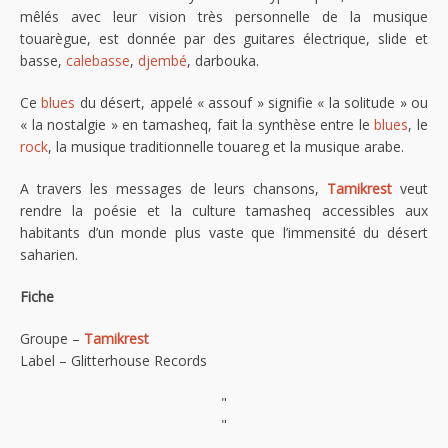
mêlés avec leur vision très personnelle de la musique
touarègue, est donnée par des guitares électrique, slide et
basse,
calebasse
,
djembé
, darbouka.
Ce
blues
du désert, appelé « assouf » signifie « la solitude » ou
« la nostalgie » en tamasheq, fait la synthèse entre le
blues
, le
rock
, la musique traditionnelle touareg et la musique arabe.
A travers les messages de leurs chansons,
Tamikrest
veut
rendre la poésie et la culture tamasheq accessibles aux
habitants d’un monde plus vaste que l’immensité du désert
saharien.
Fiche
Groupe –
Tamikrest
Label – Glitterhouse Records
"
"