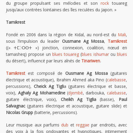
du groupe propulsant ses mélodies et son
rock
touareg
jusqu’aux contrées lointaines des îles reculées du Japon. »
Tamikrest
Fondé en 2006 dans la région de Kidal, au nord-est du
Mali
,
sous l’impulsion du leader
Ousmane Ag Mossa
,
Tamikrest
((« ⵜⵎⴾⵔⵙⵜ ») jonction, connexion, coalition, nœud en
tamasheq) propose un
blues touareg
(
blues ishumar
ou
blues
du désert), influencé par leurs aînés de
Tinariwen
.
Tamikrest
est composé de
Ousmane Ag Mossa
(guitares
électrique et acoustique), Ibrahim Ahmed aka Pino (
calebasse
,
percussions),
Cheick Ag Tigli
a (guitares électrique et basse,
voix),
Aghaly Ag Mohamedine
(
djembé
, darbouka,
calebasse
,
guitare électrique, voix),
Cheikh Ag Tiglia
(basse),
Paul
Salvagnac
(guitares électrique et acoustique, guitare slide) et
Nicolas Grupp
(batterie, percussions).
Leur musique aux parfums
dub
et
reggae
par endroits, avec
des voix à la fois ondoyantes et hypnotiques, intimement