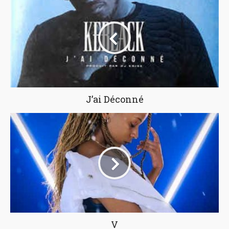
J’ai Déconné
V