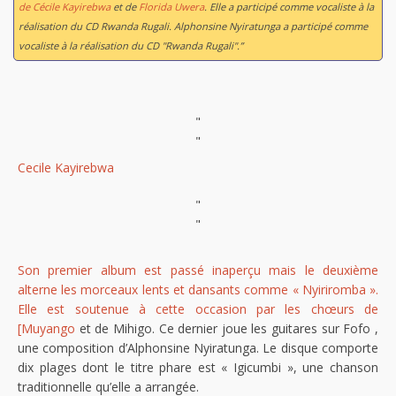
de Cécile Kayirebwa
et de
Florida Uwera
. Elle a participé comme vocaliste à la
réalisation du CD
Rwanda Rugali
. Alphonsine Nyiratunga a participé comme
vocaliste à la réalisation du CD "Rwanda Rugali".”
"
"
Cecile Kayirebwa
"
"
Son premier album est passé inaperçu mais le deuxième
alterne les morceaux lents et dansants comme « Nyiriromba ».
Elle est soutenue à cette occasion par les chœurs de
[Muyango
et de Mihigo. Ce dernier joue les guitares sur Fofo ,
une composition d’Alphonsine Nyiratunga. Le disque comporte
dix plages dont le titre phare est « Igicumbi », une chanson
traditionnelle qu’elle a arrangée.