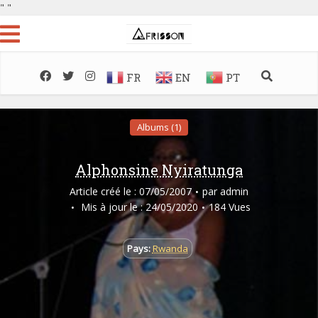
"
"
FR
EN
PT
Albums (1)
Alphonsine Nyiratunga
Article créé le : 07/05/2007
par
admin
Mis à jour le : 24/05/2020
184 Vues
Pays:
Rwanda