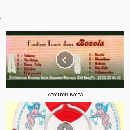
"
"
Atourou Koita