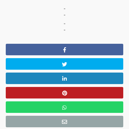
"
"
"
"