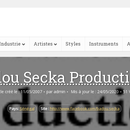
Industrie
Artistes
Styles
Instruments
A
ou Secka Product
cle créé le : 11/05/2007
par
admin
Mis à jour le : 24/05/2020
51 
Pays:
Sénégal
Site :
http://www.facebook.com/badou.secka