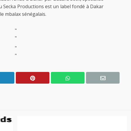
u Secka Productions est un label fondé à Dakar
 le mbalax sénégalais.
"
"
"
"