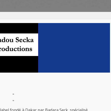
"
"
label fondé à Dakar par Badara Seck, spécialisé