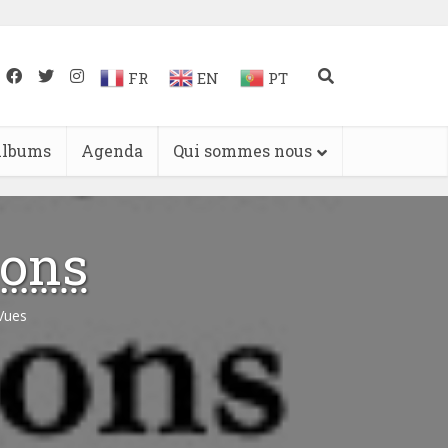
FR
EN
PT
lbums
Agenda
Qui sommes nous
ions
Vues