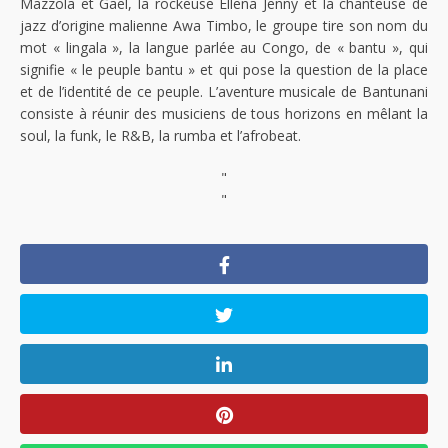
Mazzola et Gael, la rockeuse Ellena Jenny et la chanteuse de
jazz d’origine malienne Awa Timbo, le groupe tire son nom du
mot « lingala », la langue parlée au Congo, de « bantu », qui
signifie « le peuple bantu » et qui pose la question de la place
et de l’identité de ce peuple. L’aventure musicale de Bantunani
consiste à réunir des musiciens de tous horizons en mêlant la
soul, la funk, le R&B, la rumba et l’afrobeat.
"
"