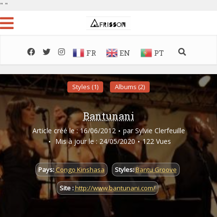
"
"
FR
EN
PT
Styles (1)
Albums (2)
Bantunani
Article créé le : 16/06/2012
par
Sylvie Clerfeuille
Mis à jour le : 24/05/2020
122 Vues
Pays:
Congo Kinshasa
Styles:
Bantu Groove
Site :
http://www.bantunani.com/