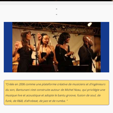
"
"
“Créée en 2006 comme une plateforme créative de musiciens et d'ingénieurs
du son, Bantunani s'est construite autour de Michel Nzau, qui privilégie une
musique live et acoustique et adopte le bantu groove, fusion de soul, de
funk, de R&B, d'afrobeat, de jazz et de rumba. ”