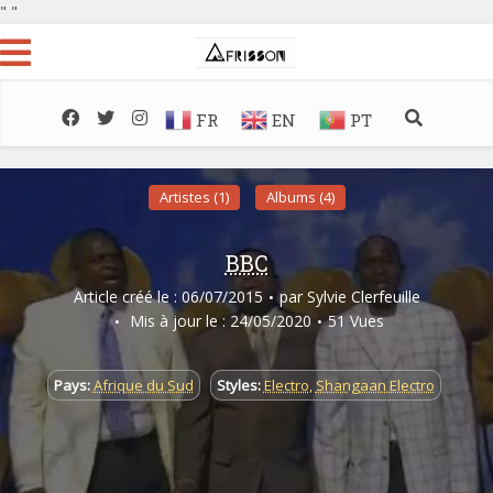
"
"
FR
EN
PT
Artistes (1)
Albums (4)
BBC
Article créé le : 06/07/2015
par
Sylvie Clerfeuille
Mis à jour le : 24/05/2020
51 Vues
Pays:
Afrique du Sud
Styles:
Electro
,
Shangaan Electro