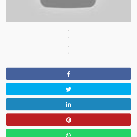
"
"
"
"