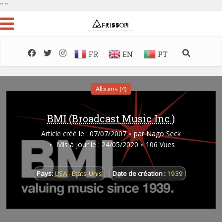
"
"
FR
EN
PT
Albums (4)
BMI (Broadcast Music Inc.)
Article créé le : 07/07/2007
par
Nago Seck
Mis à jour le : 24/05/2020
106 Vues
Pays:
USA - Etats-Unis
Date de création :
1939