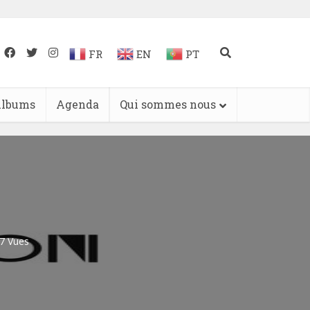
FR
EN
PT
lbums
Agenda
Qui sommes nous
7 Vues