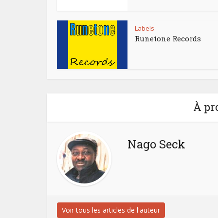
Labels
Runetone Records
À pr
Nago Seck
Voir tous les articles de l'auteur