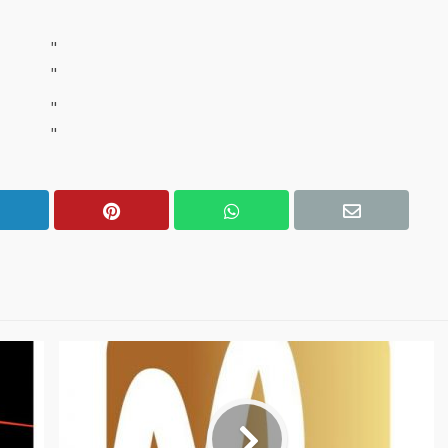
"
"
"
"