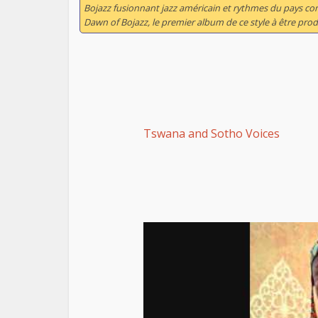
Bojazz fusionnant jazz américain et rythmes du pays co
Dawn of Bojazz
, le premier album de ce style à être prod
Tswana and Sotho Voices