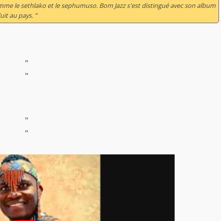
mme le sethlako et le sephumuso. Bom Jazz s'est distingué avec son album
uit au pays. ”
"
"
"
"