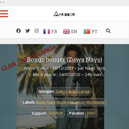
"
"
FR
EN
PT
Bongo bouger (Zuwa Nayo)
Article créé le : 13/12/2007
par
Nago Seck
Mis à jour le : 24/05/2020
249 Vues
Groupes:
Zaïko Langa Langa
Labels:
Bade Stars Music / Akueson Worldwide
Support :
2LP/33T
Parution :
2001