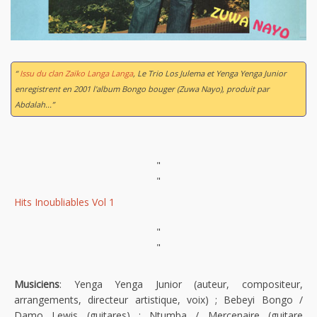
“
Issu du clan Zaïko Langa Langa
, Le Trio Los Julema et Yenga Yenga Junior
enregistrent en 2001 l'album
Bongo bouger (Zuwa Nayo)
, produit par
Abdalah...”
"
"
Hits Inoubliables Vol 1
"
"
Musiciens
: Yenga Yenga Junior (auteur, compositeur,
arrangements, directeur artistique, voix) ; Bebeyi Bongo /
Damo Lewis (guitares) ; Ntumba / Mercenaire (guitare