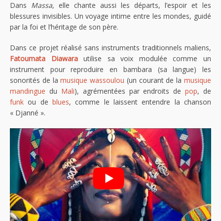
Dans
Massa
, elle chante aussi les départs, l’espoir et les
blessures invisibles. Un voyage intime entre les mondes, guidé
par la foi et l’héritage de son père.
Dans ce projet réalisé sans instruments traditionnels maliens,
Fatoumata Diawara
utilise sa voix modulée comme un
instrument pour reproduire en bambara (sa langue) les
sonorités de la
musique wassoulou
(un courant de la
musique
mandingue
du
Mali
), agrémentées par endroits de
pop
, de
funk
ou de
blues
, comme le laissent entendre la chanson
« Djanné ».