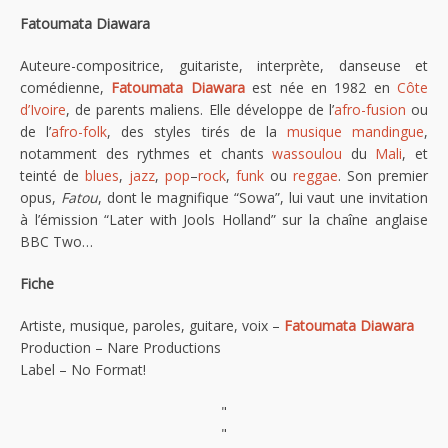
Fatoumata Diawara
Auteure-compositrice, guitariste, interprète, danseuse et
comédienne,
Fatoumata Diawara
est née en 1982 en
Côte
d’Ivoire
, de parents maliens. Elle développe de l’
afro-fusion
ou
de l’
afro-folk
, des styles tirés de la
musique mandingue
,
notamment des rythmes et chants
wassoulou
du
Mali
, et
teinté de
blues
,
jazz
,
pop
–
rock
,
funk
ou
reggae
. Son premier
opus,
Fatou
, dont le magnifique “Sowa”, lui vaut une invitation
à l’émission “Later with Jools Holland” sur la chaîne anglaise
BBC Two…
Fiche
Artiste, musique, paroles, guitare, voix –
Fatoumata Diawara
Production – Nare Productions
Label – No Format!
"
"