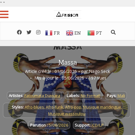
"
"
FR
EN
PT
Massa
Article créé le : 01/06/2026
par
Nago Seck
Mis à jour le : 05/06/2026
197 Vues
Artistes:
Fatoumata Diawara
Labels:
No Format!
Pays:
Mali
Styles:
Afro-blues
,
Afro-funk
,
Afro-pop
,
Musique mandingue
,
Musique wassoulou
Parution :
5/06/2026
Support :
CD/LP