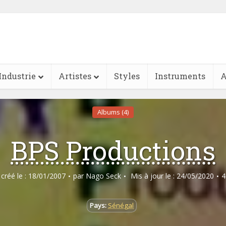
Industrie
Artistes
Styles
Instruments
A
Albums (4)
BPS Productions
e créé le : 18/01/2007
par
Nago Seck
Mis à jour le : 24/05/2020
4
Pays:
Sénégal