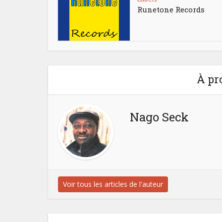
Runetone Records
À pr
Nago Seck
Voir tous les articles de l'auteur