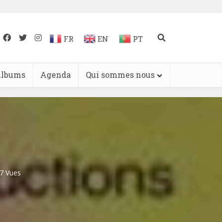
FR
EN
PT
lbums
Agenda
Qui sommes nous
7 Vues