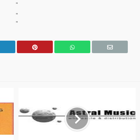
"
"
"