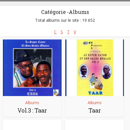
Catégorie -Albums
Total albums sur le site : 19 652
C
S
T
V
Albums
Albums
Vol.3 : Taar
Taar