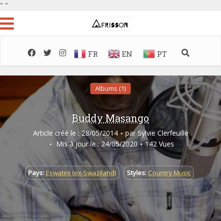
"
"
FR
EN
PT
Albums (1)
Buddy Masango
Article créé le : 28/05/2014
par
Sylvie Clerfeuille
Mis à jour le : 24/05/2020
142 Vues
Pays:
Eswatini (ex-Swaziland)
Styles:
Country Music