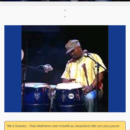
"
"
“Né à Soweto , Tlale Makhene s'est installé au Swaziland dès son plus jeune