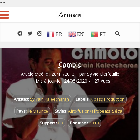
"
"
FR
EN
PT
Camolo
Article créé le : 28/11/2013
par
Sylvie Clerfeuille
Mis à jour le : 24/05/2020
127 Vues
Artistes:
Sylvain Kaleecharan
Labels:
Klbass Production
Pays:
Ile Maurice
Styles:
Afro-fusion/afrobeats
,
Séga
Support :
CD
Parution :
2010