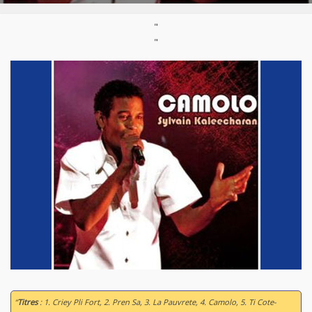
"
"
“
Titres
: 1. Criey Pli Fort, 2. Pren Sa, 3. La Pauvrete, 4. Camolo, 5. Ti Cote-