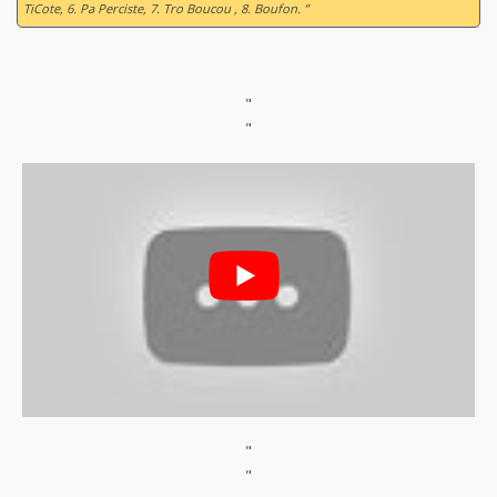
TiCote, 6. Pa Perciste, 7. Tro Boucou , 8. Boufon. ”
"
"
"
"