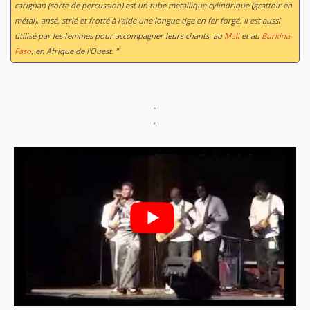
carignan (sorte de percussion) est un tube métallique cylindrique (grattoir en
métal), ansé, strié et frotté à l'aide une longue tige en fer forgé. Il est aussi
utilisé par les femmes pour accompagner leurs chants, au
Mali
et au
Burkina
Faso
, en Afrique de l'Ouest. ”
"
"