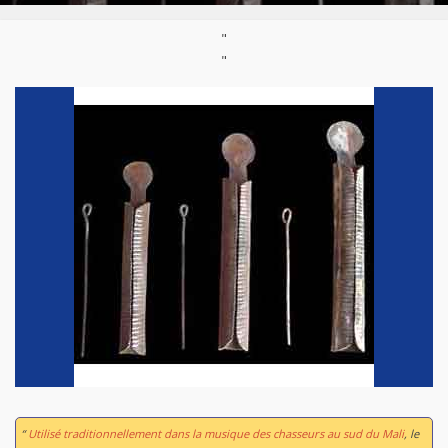
"
"
“
Utilisé traditionnellement dans la musique des chasseurs au sud du Mali
, le