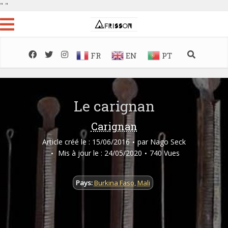
"
"
FR
EN
PT
Le carignan
Carignan
Article créé le : 15/06/2016
par
Nago Seck
Mis à jour le : 24/05/2020
740 Vues
Pays:
Burkina Faso
,
Mali