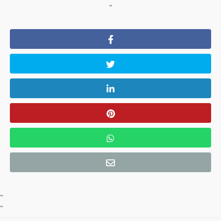
"
"
"