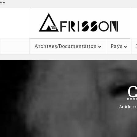
"
"
Archives/Documentation
Pays
C
Article c