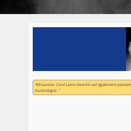
“Africaniste, Carol Lems-Dworkin est également pianiste
musicologist. ”