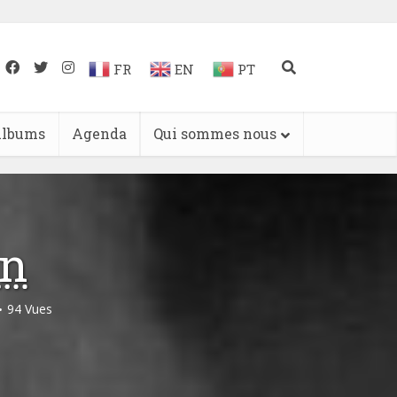
FR
EN
PT
lbums
Agenda
Qui sommes nous
in
94 Vues