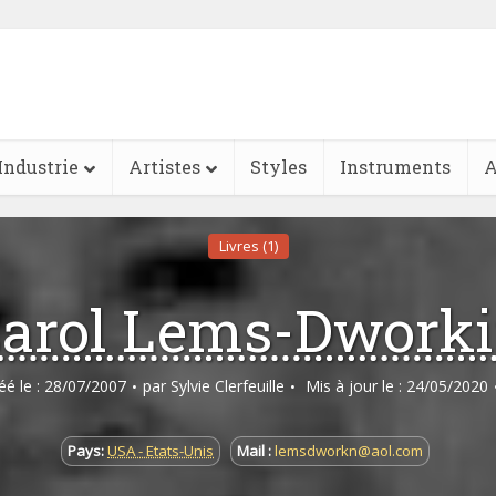
Industrie
Artistes
Styles
Instruments
A
Livres (1)
arol Lems-Dwork
réé le : 28/07/2007
par
Sylvie Clerfeuille
Mis à jour le : 24/05/2020
Pays:
USA - Etats-Unis
Mail :
lemsdworkn@aol.com