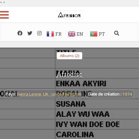
"
"
FR
EN
PT
Albums (2)
Afrodisc
Pays:
Sierra Leone
,
UK - United Kingdom
Date de création :
1974