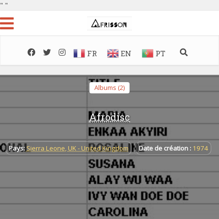
"
"
FR
EN
PT
Albums (2)
Afrodisc
Pays:
Sierra Leone
,
UK - United Kingdom
Date de création :
1974