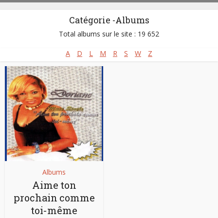
Catégorie -Albums
Total albums sur le site : 19 652
A
D
L
M
R
S
W
Z
Albums
Aime ton
prochain comme
toi-même