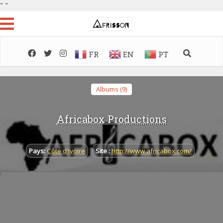
"
"
FR
EN
PT
Albums (9)
Africabox Productions
Pays:
Côte d'Ivoire
Site :
http://www.africabox.com/