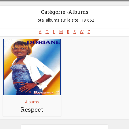
Catégorie -Albums
Total albums sur le site : 19 652
A
D
L
M
R
S
W
Z
Albums
Respect