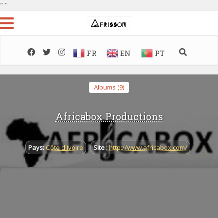
"
"
FR
EN
PT
Albums (9)
Africabox Productions
Pays:
Côte d'Ivoire
Site :
http://www.africabox.com/