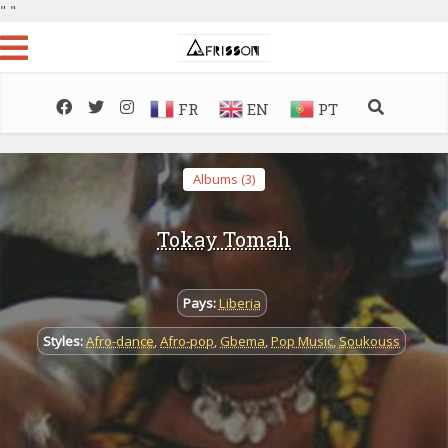
"
"
FR
EN
PT
Albums (3)
Tokay Tomah
Pays:
Liberia
Styles:
Afro-dance
,
Afro-pop
,
Gbema
,
Pop Music
,
Soukouss