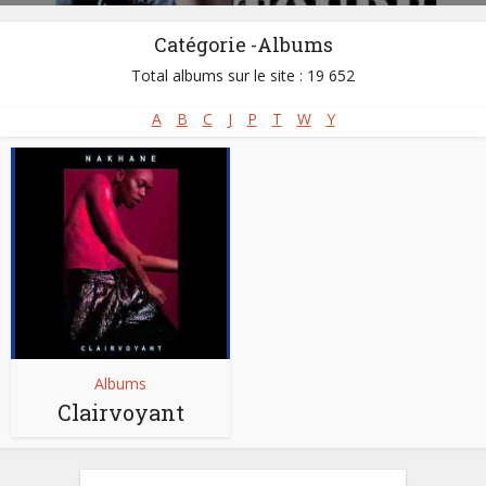
Catégorie -Albums
Total albums sur le site : 19 652
A
B
C
J
P
T
W
Y
Albums
Clairvoyant