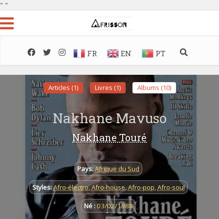
"
"
FR
EN
PT
Articles (1)
Livres (1)
Albums (10)
Nakhane Mavuso
Nakhane Touré
Pays:
Afrique du Sud
Styles:
Afro-électro
,
Afro-house
,
Afro-pop
,
Afro-soul
Né :
03/02/1988