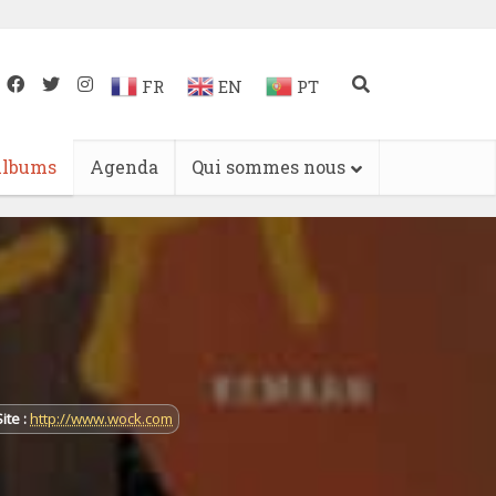
FR
EN
PT
lbums
Agenda
Qui sommes nous
ite :
http://www.wock.com