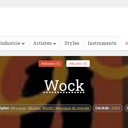
Industrie
Artistes
Styles
Instruments
A
Artistes (1)
Albums (3)
Wock
tyles:
Afro-pop
,
Mbalax
,
World / Musique du monde
Décédé :
2002
S