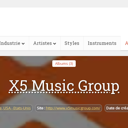
Industrie
Artistes
Styles
Instruments
A
Albums (3)
X5 Music Group
e
,
USA - Etats-Unis
Site :
http://www.x5musicgroup.com/
Date de créa