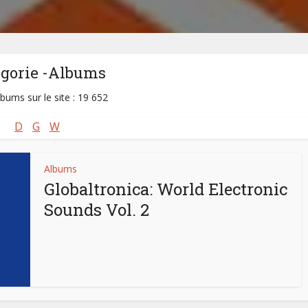
égorie -Albums
lbums sur le site : 19 652
D
G
W
Albums
Globaltronica: World Electronic
Sounds Vol. 2