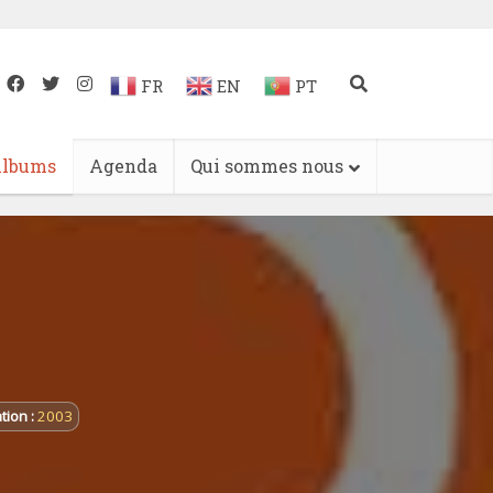
FR
EN
PT
lbums
Agenda
Qui sommes nous
tion :
2003