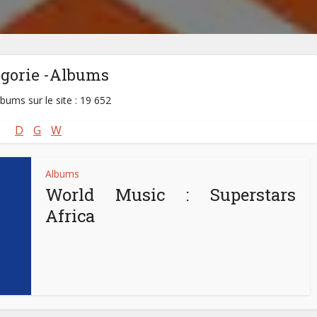
égorie -Albums
lbums sur le site : 19 652
D
G
W
Albums
World Music : Superstars
Africa