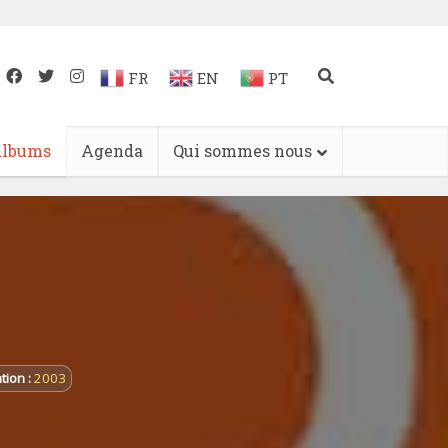
FR
EN
PT
lbums
Agenda
Qui sommes nous
tion :
2003