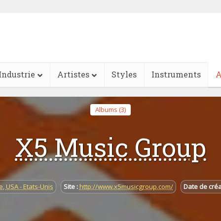
Industrie
Artistes
Styles
Instruments
A
Albums (3)
X5 Music Group
e
,
USA - Etats-Unis
Site :
http://www.x5musicgroup.com/
Date de créa