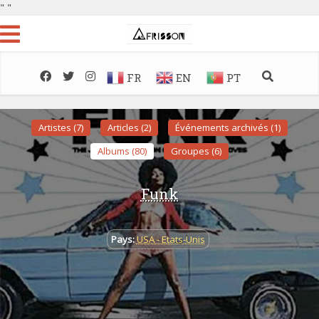
"
"
FR
EN
PT
Artistes (7)
Articles (2)
Événements archivés (1)
Albums (80)
Groupes (6)
Funk
Pays:
USA - Etats-Unis