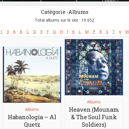
Catégorie -Albums
Total albums sur le site : 19 652
1
3
A
B
C
D
E
F
G
H
I
K
L
M
P
R
S
T
V
W
Albums
Heaven (Mounam
Albums
Habanología – Al
& The Soul Funk
Quetz
Soldiers)