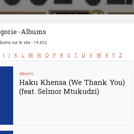
égorie -Albums
lbums sur le site : 19 652
I
J
K
L
M
N
O
P
R
S
T
U
V
W
X
Y
Z
Albums
Haku Khensa (We Thank You)
(feat. Selmor Mtukudzi)