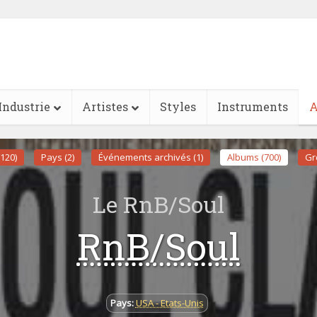
Industrie
Artistes
Styles
Instruments
A
(120)
Pays (2)
Événements archivés (1)
Albums (700)
Gr
Le RnB/Soul
RnB/Soul
Pays:
USA - Etats-Unis