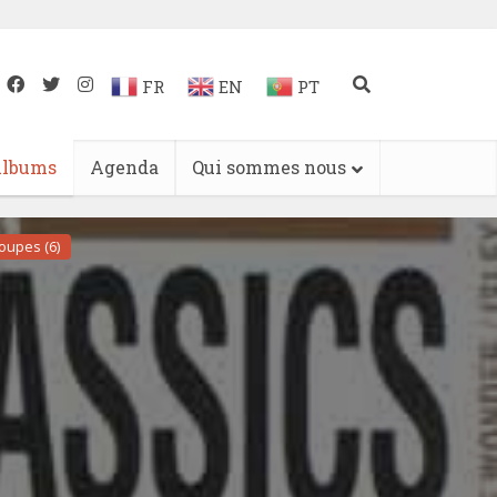
FR
EN
PT
lbums
Agenda
Qui sommes nous
oupes (6)