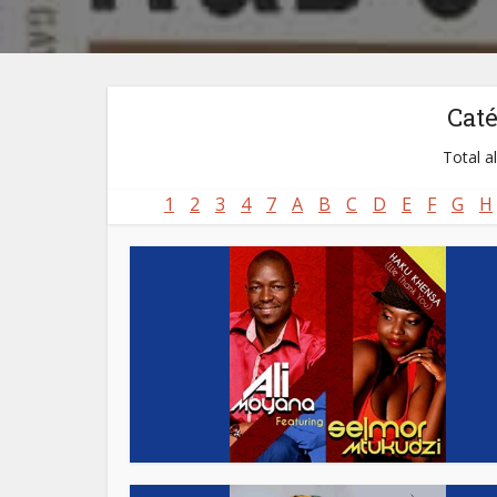
Cat
Total a
1
2
3
4
7
A
B
C
D
E
F
G
H