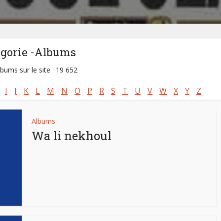
égorie -Albums
lbums sur le site : 19 652
I
J
K
L
M
N
O
P
R
S
T
U
V
W
X
Y
Z
Albums
Wa li nekhoul