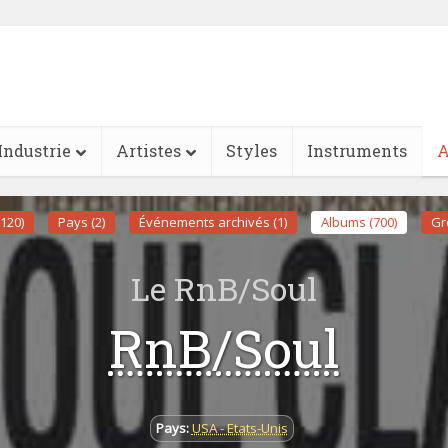
Industrie
Artistes
Styles
Instruments
A
(120)
Pays (2)
Événements archivés (1)
Albums (700)
Gr
Le RnB/Soul
RnB/Soul
Pays:
USA - Etats-Unis