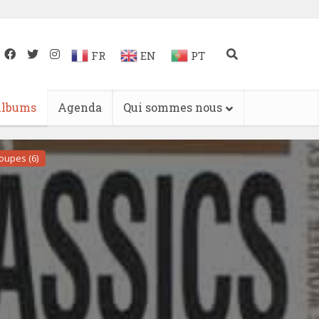
FR
EN
PT
lbums
Agenda
Qui sommes nous
oupes (6)