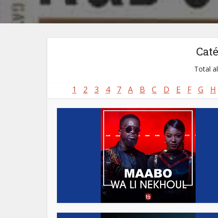
Cat
Total a
1
2
3
4
7
A
B
C
D
E
F
G
H