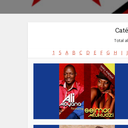
Cat
Total a
1
5
A
B
C
D
E
F
G
H
I
J