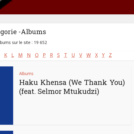
égorie -Albums
lbums sur le site : 19 652
K
L
M
N
O
P
R
S
T
U
V
W
X
Y
Z
Albums
Haku Khensa (We Thank You)
(feat. Selmor Mtukudzi)