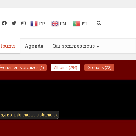
FR
EN
PT
lbums
Agenda
Qui sommes nous
Événements archivés (1)
Albums (294)
Groupes (22)
ungura
,
Tuku music / Tukumusik