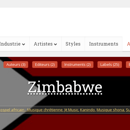
Industrie
Artistes
Styles
Instruments
A
Auteurs (3)
Editeurs (2)
Instruments (2)
Labels (25)
Zimbabwe
ospel africain - Musique chrétienne
,
Jit Music
,
Kanindo
,
Musique shona
,
S