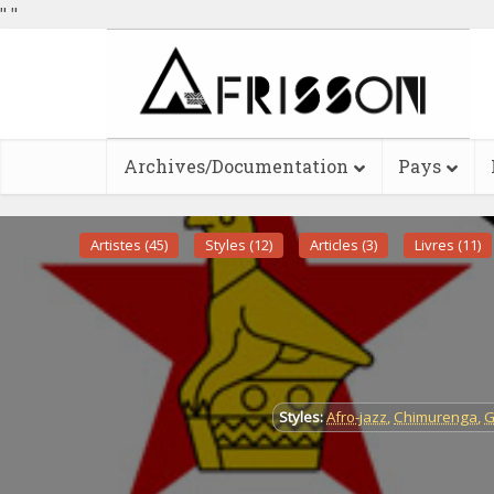
"
"
Archives/Documentation
Pays
Artistes (45)
Styles (12)
Articles (3)
Livres (11)
Styles:
Afro-jazz
,
Chimurenga
,
G