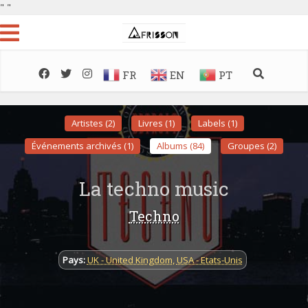
"
"
FR
EN
PT
Artistes (2)
Livres (1)
Labels (1)
Événements archivés (1)
Albums (84)
Groupes (2)
La techno music
Techno
Pays:
UK - United Kingdom
,
USA - Etats-Unis