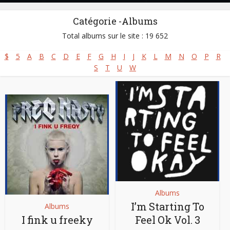
Catégorie -Albums
Total albums sur le site : 19 652
$
5
A
B
C
D
E
F
G
H
I
J
K
L
M
N
O
P
R
S
T
U
W
Albums
I’m Starting To
Albums
I fink u freeky
Feel Ok Vol. 3