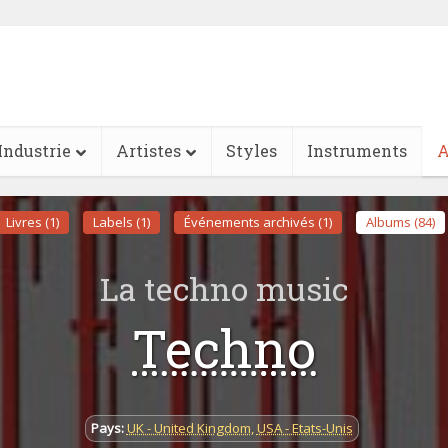
Industrie
Artistes
Styles
Instruments
A
Livres (1)
Labels (1)
Événements archivés (1)
Albums (84)
La techno music
Techno
Pays:
UK - United Kingdom
,
USA - Etats-Unis