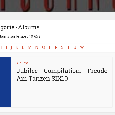
égorie -Albums
lbums sur le site : 19 652
H
I
J
K
L
M
N
O
P
R
S
T
U
W
Albums
Jubilee Compilation: Freude
Am Tanzen SIX10