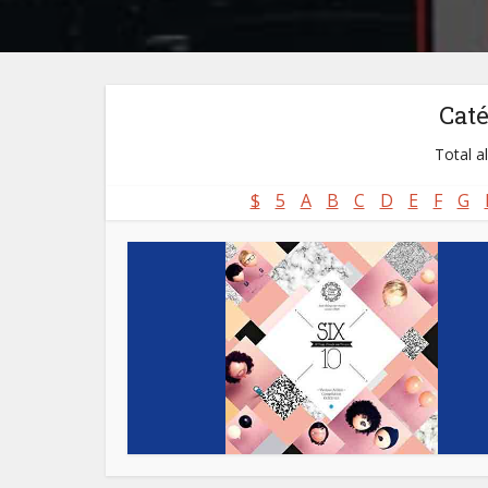
Cat
Total a
$
5
A
B
C
D
E
F
G