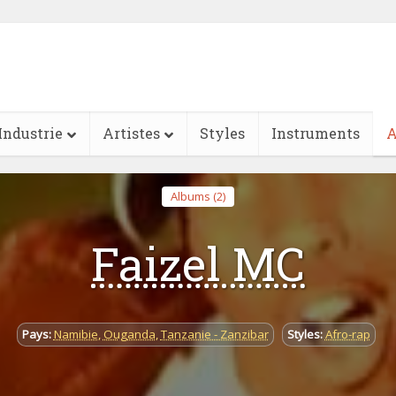
Industrie
Artistes
Styles
Instruments
A
Albums (2)
Faizel MC
Pays:
Namibie
,
Ouganda
,
Tanzanie - Zanzibar
Styles:
Afro-rap