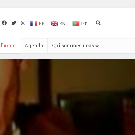
FR
EN
PT
lbums
Agenda
Qui sommes nous