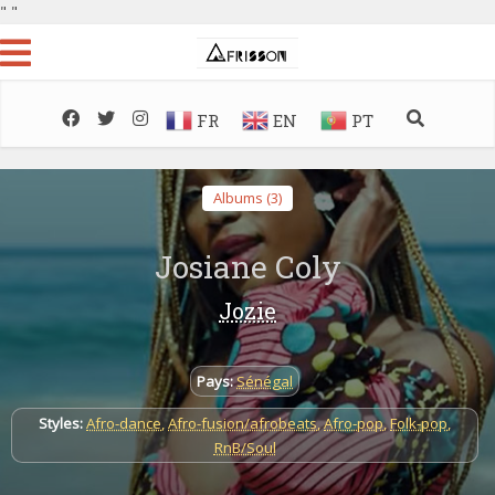
"
"
FR
EN
PT
Albums (3)
Josiane Coly
Jozie
Pays:
Sénégal
Styles:
Afro-dance
,
Afro-fusion/afrobeats
,
Afro-pop
,
Folk-pop
,
RnB/Soul