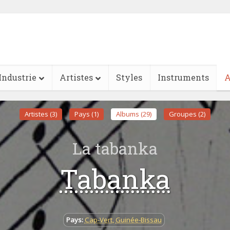
Industrie
Artistes
Styles
Instruments
A
Artistes (3)
Pays (1)
Albums (29)
Groupes (2)
La tabanka
Tabanka
Pays:
Cap-Vert
,
Guinée-Bissau