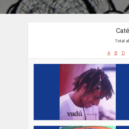
Cat
Total a
A
B
D