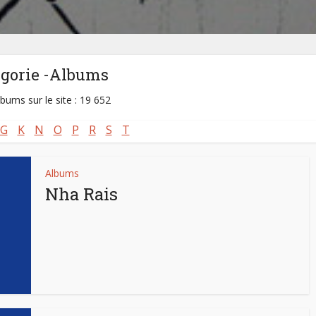
égorie -Albums
lbums sur le site : 19 652
G
K
N
O
P
R
S
T
Albums
Nha Rais