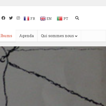
FR
EN
PT
lbums
Agenda
Qui sommes nous