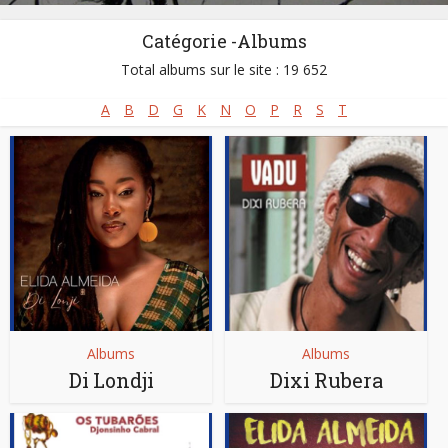
Catégorie -Albums
Total albums sur le site : 19 652
A
B
D
G
K
N
O
P
R
S
T
Albums
Albums
Di Londji
Dixi Rubera