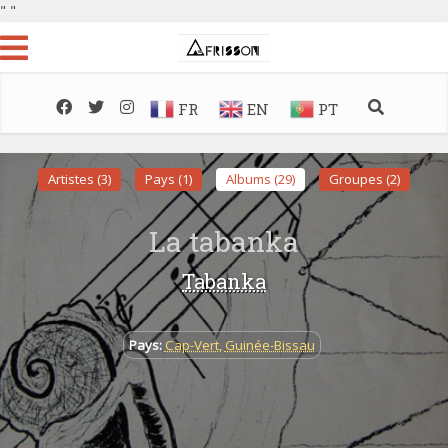
"
"
FR
EN
PT
Artistes (3)
Pays (1)
Albums (29)
Groupes (2)
La tabanka
Tabanka
Pays:
Cap-Vert
,
Guinée-Bissau