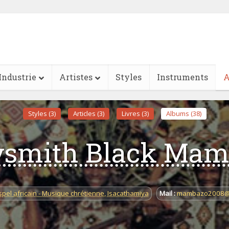
Industrie
Artistes
Styles
Instruments
A
Styles (3)
Articles (3)
Livres (3)
Albums (38)
ysmith Black Mam
pel africain - Musique chrétienne
,
Isacathamiya
Mail :
mambazo2008@