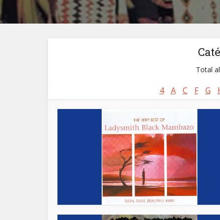
Cat
Total a
4
A
C
F
G