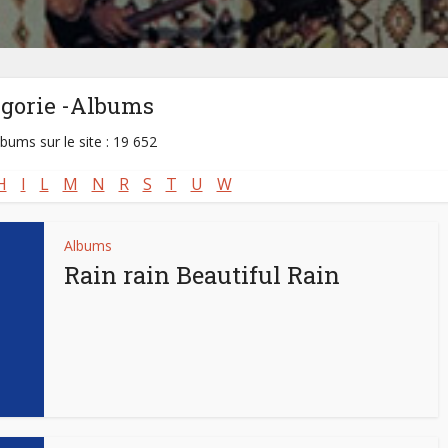
égorie -Albums
lbums sur le site : 19 652
H
I
L
M
N
R
S
T
U
W
Albums
Rain rain Beautiful Rain