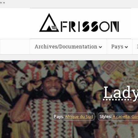
"
"
Archives/Documentation
Pays
Lad
Pays:
Afrique du Sud
Styles:
A capella
,
Gos