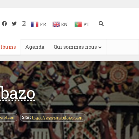
FR
EN
PT
lbums
Agenda
Qui sommes nous
bazo
aol.com
Site :
https://www.mambazo.com