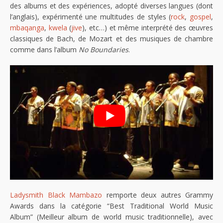
des albums et des expériences, adopté diverses langues (dont
l’anglais), expérimenté une multitudes de styles (
rock
,
gospel
,
mbaqanga
,
kwela
(
jive
), etc…) et même interprété des œuvres
classiques de Bach, de Mozart et des musiques de chambre
comme dans l’album
No Boundaries
.
Ladysmith Black Mambazo
remporte deux autres Grammy
Awards dans la catégorie “Best Traditional World Music
Album” (Meilleur album de world music traditionnelle), avec