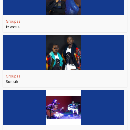
Groupes
Izweuz
Groupes
Sunzik