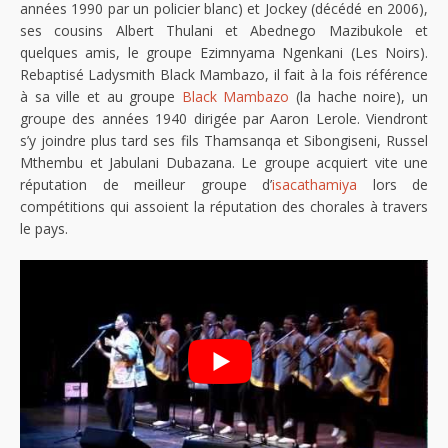
années 1990 par un policier blanc) et Jockey (décédé en 2006),
ses cousins Albert Thulani et Abednego Mazibukole et
quelques amis, le groupe Ezimnyama Ngenkani (Les Noirs).
Rebaptisé Ladysmith Black Mambazo, il fait à la fois référence
à sa ville et au groupe
Black Mambazo
(la hache noire), un
groupe des années 1940 dirigée par Aaron Lerole. Viendront
s’y joindre plus tard ses fils Thamsanqa et Sibongiseni, Russel
Mthembu et Jabulani Dubazana. Le groupe acquiert vite une
réputation de meilleur groupe d’
isacathamiya
lors de
compétitions qui assoient la réputation des chorales à travers
le pays.