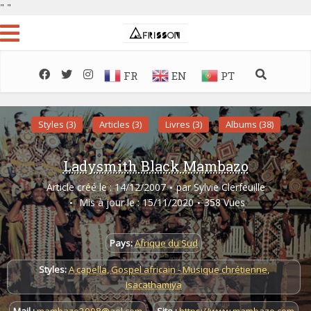
"
"
FR
EN
PT
Styles (3)
Articles (3)
Livres (3)
Albums (38)
Ladysmith Black Mambazo
Article créé le : 14/12/2007
par
Sylvie Clerfeuille
Mis à jour le : 15/11/2020
358 Vues
Pays:
Afrique du Sud
Styles:
A capella
,
Gospel africain - Musique chrétienne
,
Isacathamiya