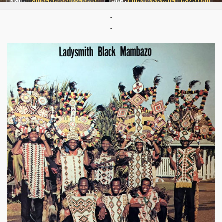
Mail :
mambazo2008@aol.com
Site :
https://www.mambazo.com
"
"