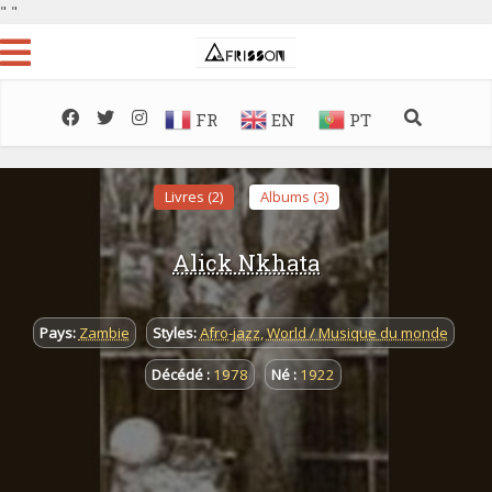
"
"
FR
EN
PT
Livres (2)
Albums (3)
Alick Nkhata
Pays:
Zambie
Styles:
Afro-jazz
,
World / Musique du monde
Décédé :
1978
Né :
1922