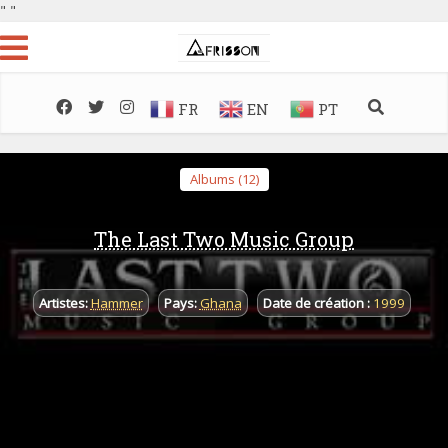
"
"
FR
EN
PT
Albums (12)
The Last Two Music Group
Artistes:
Hammer
Pays:
Ghana
Date de création :
1999