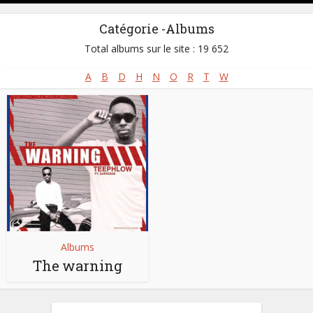
Catégorie -Albums
Total albums sur le site : 19 652
A
B
D
H
N
O
R
T
W
Albums
The warning