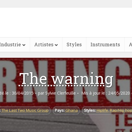
Industrie
Artistes
Styles
Instruments
A
The warning
réé le : 30/04/2015
par
Sylvie Clerfeuille
Mis à jour le : 24/05/2020
:
The Last Two Music Group
Pays:
Ghana
Styles:
Hiplife
,
Rap/Hip ho