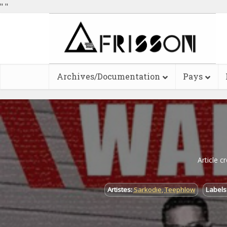
"
"
Archives/Documentation
Pays
Article c
Artistes:
Sarkodie
,
Teephlow
Labels