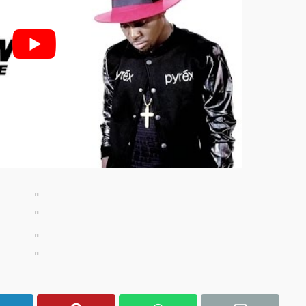
"
"
"
"