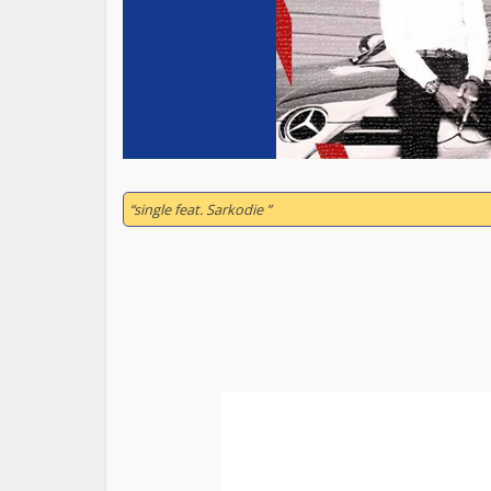
“single feat. Sarkodie ”