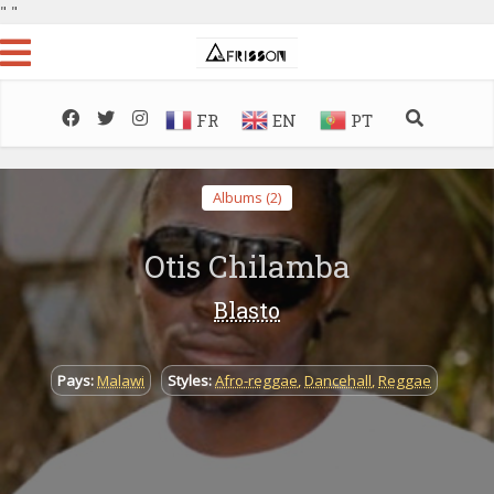
"
"
FR
EN
PT
Albums (2)
Otis Chilamba
Blasto
Pays:
Malawi
Styles:
Afro-reggae
,
Dancehall
,
Reggae