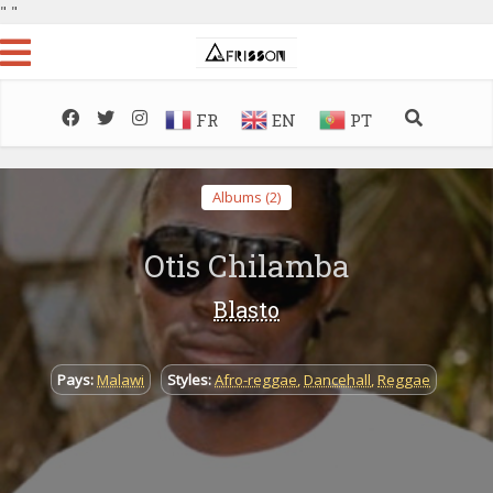
"
"
FR
EN
PT
Albums (2)
Otis Chilamba
Blasto
Pays:
Malawi
Styles:
Afro-reggae
,
Dancehall
,
Reggae