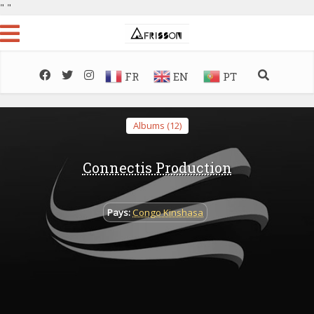
"
"
FR
EN
PT
Albums (12)
Connectis Production
Pays:
Congo Kinshasa