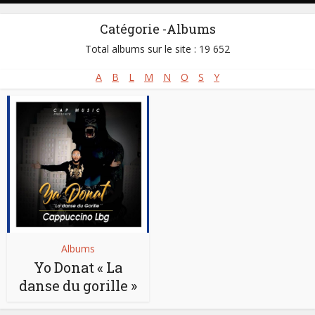
Catégorie -Albums
Total albums sur le site : 19 652
A
B
L
M
N
O
S
Y
Albums
Yo Donat « La
danse du gorille »