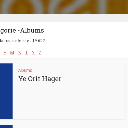
égorie -Albums
lbums sur le site : 19 652
E
M
S
T
Y
Z
Albums
Ye Orit Hager