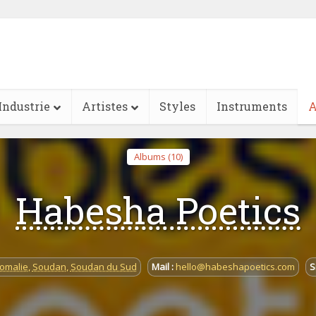
Industrie
Artistes
Styles
Instruments
A
Albums (10)
Habesha Poetics
omalie
,
Soudan
,
Soudan du Sud
Mail :
hello@habeshapoetics.com
S