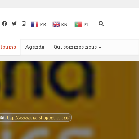
FR
EN
PT
lbums
Agenda
Qui sommes nous
ite :
http://www.habeshapoetics.com/