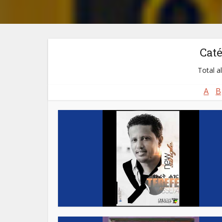
Cat
Total a
A
B