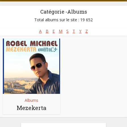
Catégorie -Albums
Total albums sur le site : 19 652
A
B
E
M
S
T
Y
Z
Albums
Mezekerta