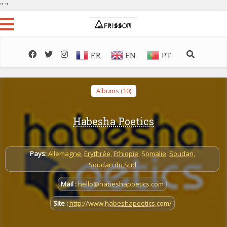
"
"
FR
EN
PT
Albums (10)
Habesha Poetics
Pays:
Allemagne
,
Erythrée
,
Ethiopie
,
Somalie
,
Soudan
,
Soudan du Sud
Mail :
hello@habeshapoetics.com
Site :
http://www.habeshapoetics.com/