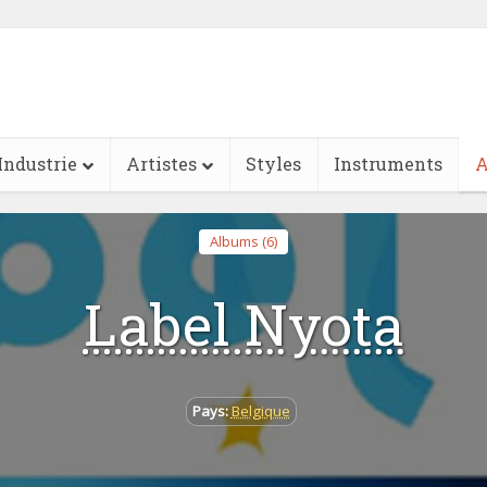
Industrie
Artistes
Styles
Instruments
A
Albums (6)
Label Nyota
Pays:
Belgique