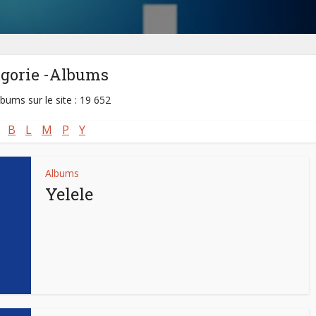
égorie -Albums
lbums sur le site : 19 652
B
L
M
P
Y
Albums
Yelele