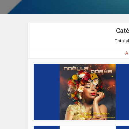
Cat
Total a
A