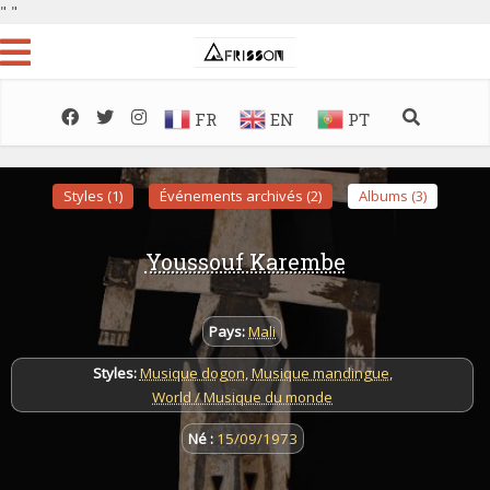
"
"
FR
EN
PT
Styles (1)
Événements archivés (2)
Albums (3)
Youssouf Karembe
Pays:
Mali
Styles:
Musique dogon
,
Musique mandingue
,
World / Musique du monde
Né :
15/09/1973